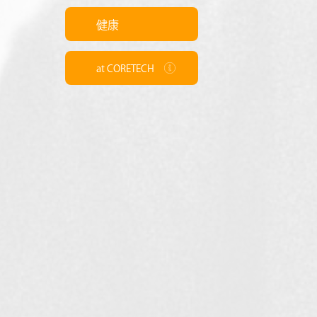
健康
at CORETECH