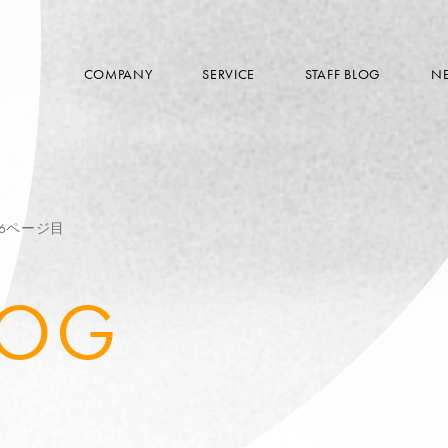
COMPANY
SERVICE
STAFF BLOG
N
p 6ページ目
LOG