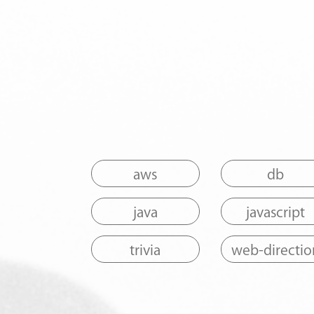
aws
db
java
javascript
trivia
web-directio