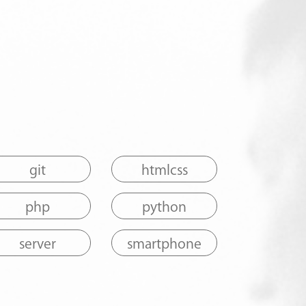
git
htmlcss
php
python
server
smartphone