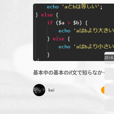
2018.
基本中の基本のif文で知らなかった
kai
# 