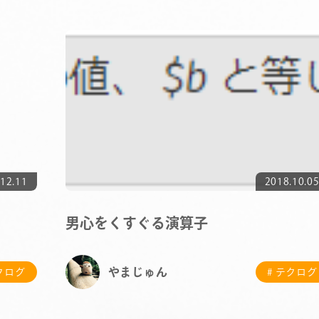
12.11
2018.10.0
COMPANY
男心をくすぐる演算子
SERVICE
やまじゅん
テクログ
# テクログ
STAFF BLOG