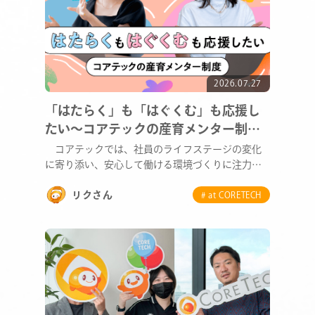
2026.07.27
「はたらく」も「はぐくむ」も応援し
たい～コアテックの産育メンター制度
～
コアテックでは、社員のライフステージの変化
に寄り添い、安心して働ける環境づくりに注力し
ています。育…
リクさん
# at CORETECH