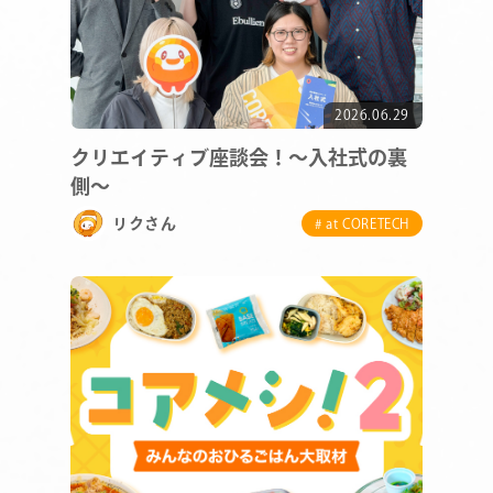
2026.06.29
クリエイティブ座談会！～入社式の裏
側～
リクさん
# at CORETECH