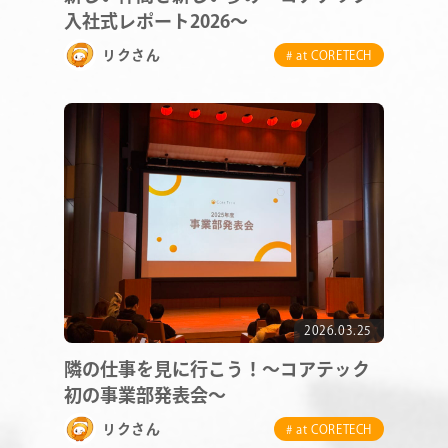
入社式レポート2026～
リクさん
# at CORETECH
COMPANY
SERVICE
STAFF BLOG
NEWS
CONTACT
2026.03.25
隣の仕事を見に行こう！～コアテック
RECRUIT
初の事業部発表会～
リクさん
# at CORETECH