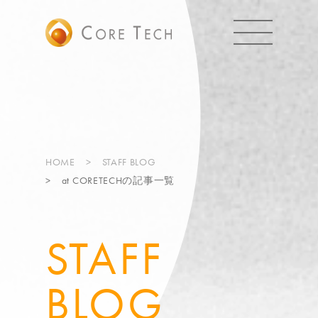
HOME
STAFF BLOG
at CORETECHの記事一覧
STAFF
BLOG