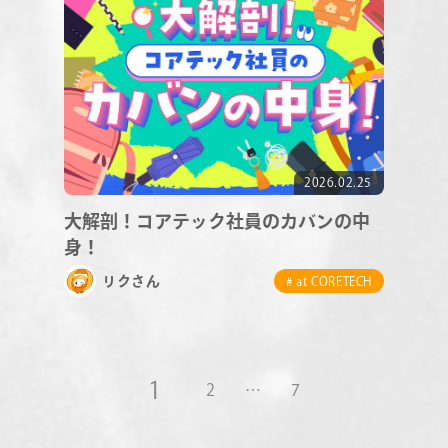
2026.02.25
大解剖！コアテック社員のカバンの中
身！
リクさん
# at CORETECH
1
2
…
7