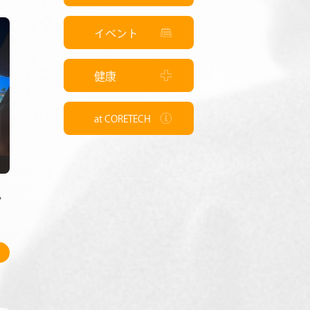
イベント
健康
at CORETECH
0
し