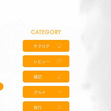
CATEGORY
テクログ
い
レビュー
雑記
グルメ
旅行