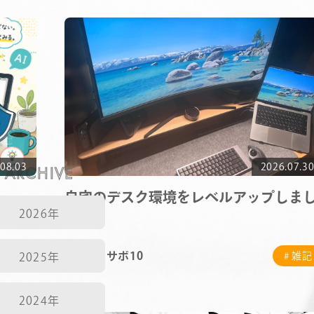
COMPANY
08.03
ARCHIVE
2026.07.3
SERVICE
自宅のデスク環境をレベルアップしま
STAFF BLOG
2026年
た
NEWS
サボ10
# 雑記
# 雑記
2025年
CONTACT
2024年