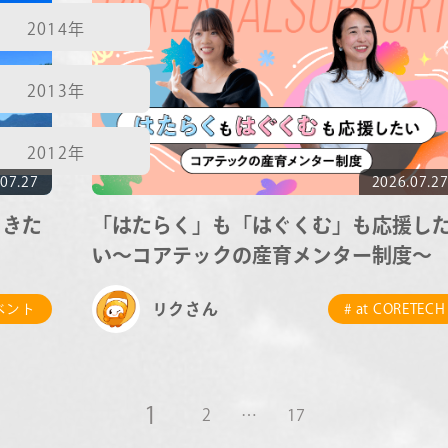
2014年
2013年
2012年
07.27
2026.07.2
てきた
「はたらく」も「はぐくむ」も応援し
い～コアテックの産育メンター制度～
リクさん
イベント
# at CORETECH
1
2
…
17