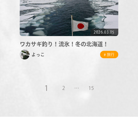
2026.03.05
ワカサギ釣り！流氷！冬の北海道！
よっこ
# 旅行
1
2
…
15