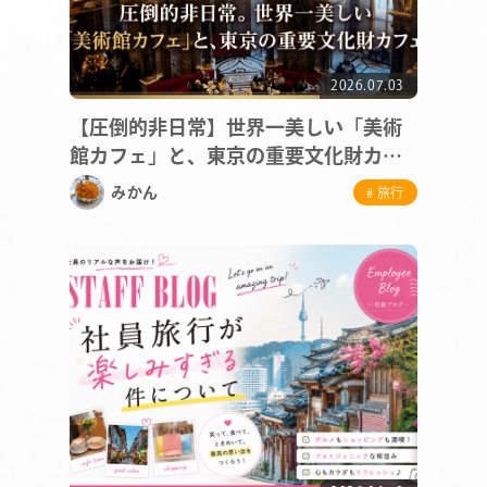
2026.07.03
【圧倒的非日常】世界一美しい「美術
館カフェ」と、東京の重要文化財カフ
ェ
みかん
# 旅行