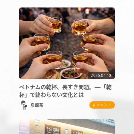
COMPANY
SERVICE
STAFF BLOG
NEWS
CONTACT
2026.04.10
ベトナムの乾杯、長すぎ問題。—「乾
杯」で終わらない文化とは
RECRUIT
烏龍茶
# イベント