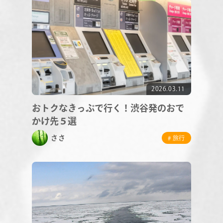
2026.03.11
おトクなきっぷで行く！渋谷発のおで
かけ先５選
ささ
# 旅行