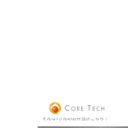
しかし、こうした新規開拓は、ときに失敗
「外観が素敵だな、と思って入ってみたけ
していたほどではなかった、ということもあ
で！」
力強い宣言！ 今日も新たな「コアメシ」
この好奇心の強さが、Hさんのクリエイテ
その日の気分と毎日の習慣
昨年コアテックに新卒新入社員として入社
るそうです！
「ほぼ毎日お弁当を持参するようになった
続くかな？」と思っていましたが気が付け
そんなTさんのお弁当がこちら！