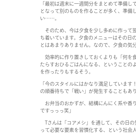
「最初は週末に一週間分をまとめて準備し
となって別のものを作ることが多く、準備
い……。
そのため、今は夕食を少し多めに作って翌
ち着いています。夕食のメニューはその日
とはあまりありません。なので、夕食の気
効率的に作り置きしておくよりも「何を食
たらすおひるごはんになる、ということの
を作ったりもするそう。
「今のスタイルにはかなり満足しています！
の順番待ちで「戦い」が発生することもあ
お弁当のおかずが、結構にんにく系や香り
ですっっっ笑」
Tさんは「コアメシ」を通して、その日の
って必要な要素を習慣化する、という社会