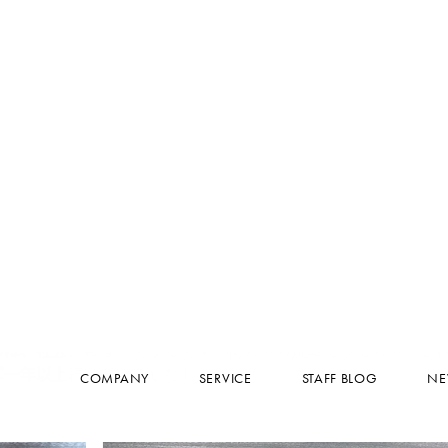
することもあるとのことで……。
どお料理はイマイチだったり、有名な店だというので行ってみ
りますよ。それでも新規開拓はやめません！ とにかく好奇心
に出会うべくオフィスの外へ出かけていくようです。
ィブなインスピレーションを支えているのかもしれませんね。
COMPANY
したTさんは、入社してから約一年間、手作りのお弁当を持参
SERVICE
のは、社会人になってからです。初めての挑戦だったので「ど
ば一年以上続いていました」
STAFF BLOG