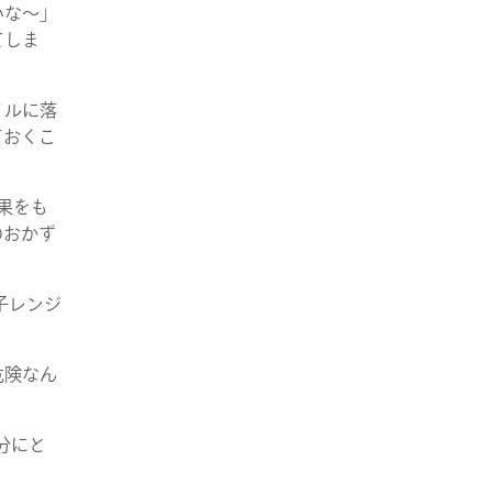
いな～」
てしま
イルに落
ておくこ
果をも
のおかず
子レンジ
危険なん
分にと