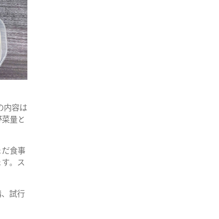
の内容は
野菜量と
まだ食事
ます。ス
構、試行