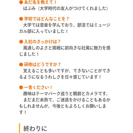
● あだ名を教えて！
ばぶみ（大学時代の友人がつけてくれました）
SERVICE
● 学校ではどんなことを？
大学では音楽を学んでおり、部活ではミュージ
STAFF BLOG
カル部に入っていました！
● 入社のきっかけは？
NEWS
風通しのよさと挑戦に前向きな社風に魅力を感
じました！
CONTACT
● 研修はどうですか？
覚えることも多いですが、できないことができ
るようになるうれしさを日々感じています！
● 一言ください！
RECRUIT
趣味はテーマパーク巡りと観劇とカメラです。
まだまだ未熟で、ご迷惑をかけることもあるか
もしれませんが、今後ともよろしくお願いしま
す！
終わりに