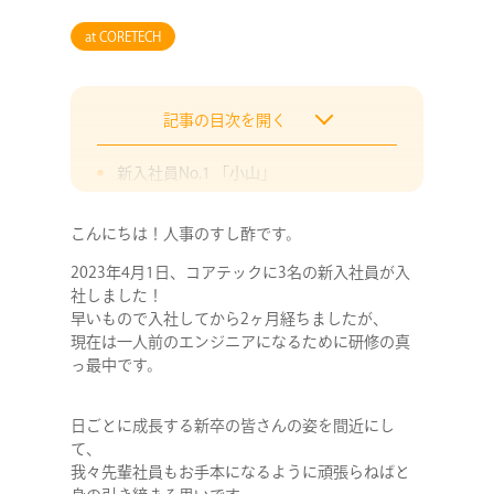
at CORETECH
記事の目次を開く
新入社員No.1 「小山」
新入社員No.2「もんもん」
こんにちは！人事のすし酢です。
新入社員No.3 「ばぶみ」
2023年4月1日、コアテックに3名の新入社員が入
終わりに
社しました！
2024年度新卒採用、積極活動中です！
早いもので入社してから2ヶ月経ちましたが、
現在は一人前のエンジニアになるために研修の真
っ最中です。
日ごとに成長する新卒の皆さんの姿を間近にし
て、
我々先輩社員もお手本になるように頑張らねばと