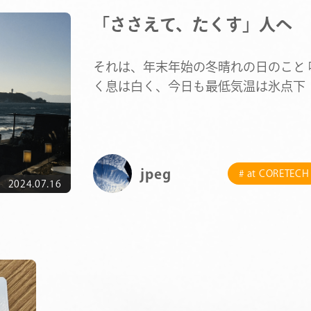
「ささえて、たくす」人へ
それは、年末年始の冬晴れの日のこと 
く息は白く、今日も最低気温は氷点下
空気は“ ひんやり …
jpeg
# at CORETECH
2024.07.16
COMPANY
SERVICE
STAFF BLOG