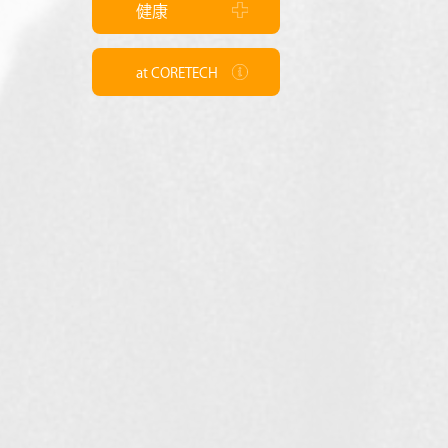
健康
at CORETECH