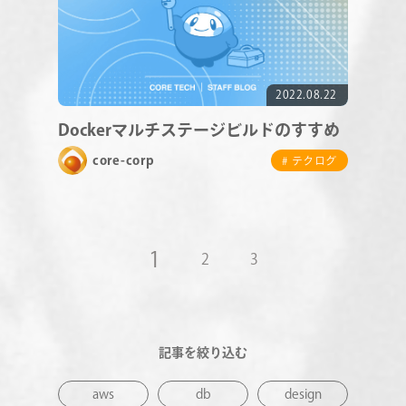
2022.08.22
Dockerマルチステージビルドのすすめ
core-corp
# テクログ
1
2
3
記事を絞り込む
aws
db
design