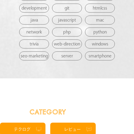
development
git
htmlcss
java
javascript
mac
network
php
python
trivia
web-direction
windows
seo-marketing
server
smartphone
CATEGORY
テクログ
レビュー