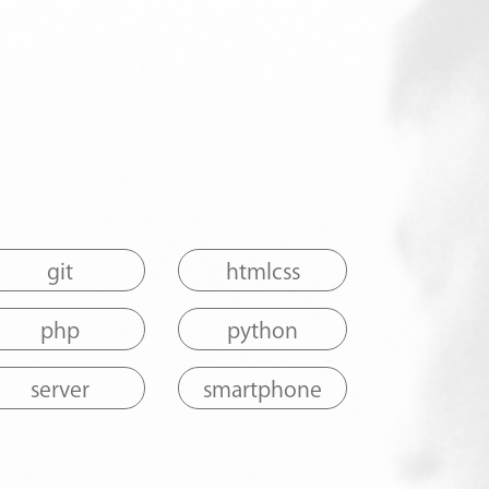
git
htmlcss
php
python
server
smartphone