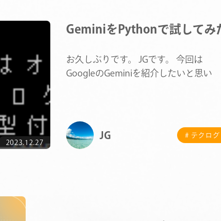
GeminiをPythonで試してみ
お久しぶりです。 JGです。 今回は
GoogleのGeminiを紹介したいと思いま
すが、これはGoo…
JG
# テクログ
COMPANY
2023.12.27
SERVICE
STAFF BLOG