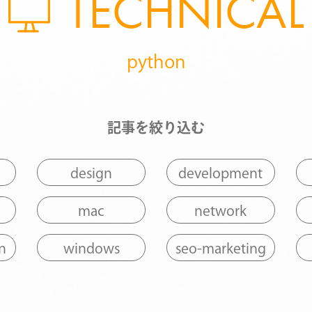
TECHNICAL
python
記事を絞り込む
design
development
mac
network
n
windows
seo-marketing