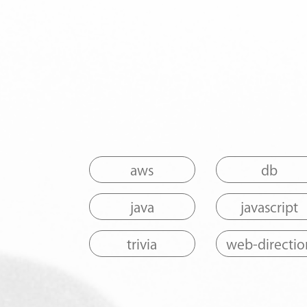
aws
db
java
javascript
trivia
web-directio