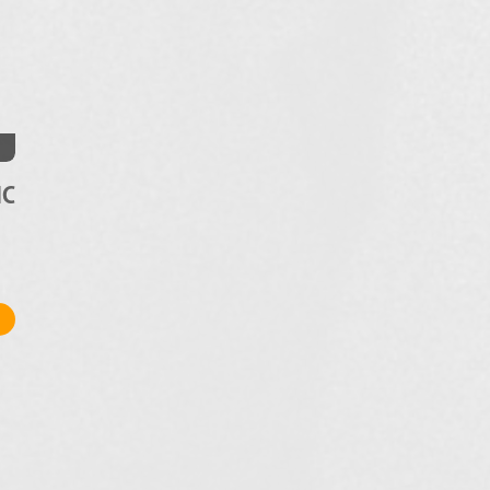
3
C
て