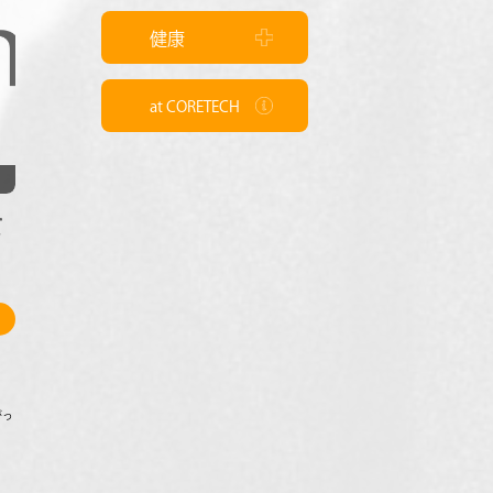
健康
at CORETECH
9
て