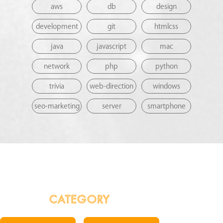
aws
db
design
development
git
htmlcss
java
javascript
mac
network
php
python
trivia
web-direction
windows
seo-marketing
server
smartphone
CATEGORY