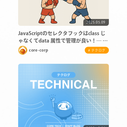
2025.05.09
JavaScriptのセレクタフックはclass じ
ゃなくてdata 属性で管理が良い！― 管
理性・拡張性・安全性を高める設計 ―
core-corp
# テクログ