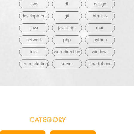
aws
db
design
development
git
htmlcss
java
javascript
mac
network
php
python
trivia
web-direction
windows
seo-marketing
server
smartphone
CATEGORY