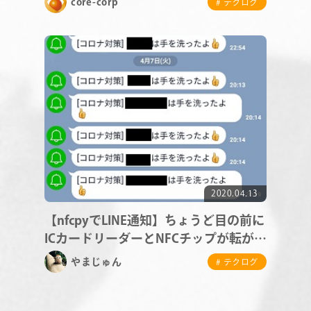
core-corp
# テクログ
CONTACT
RECRUIT
2020.04.13
【nfcpyでLINE通知】ちょうど目の前に
ICカードリーダーとNFCチップが転がっ
ていたので
やまじゅん
# テクログ