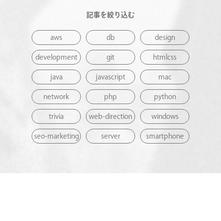
記事を絞り込む
aws
db
design
development
git
htmlcss
java
javascript
mac
network
php
python
trivia
web-direction
windows
seo-marketing
server
smartphone