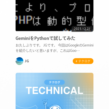
2023.12.27
GeminiをPythonで試してみた
お久しぶりです。 JGです。 今回はGoogleのGemini
を紹介したいと思いますが、これはGoo…
JG
# テクログ