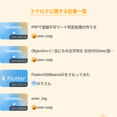
テクログに関する記事一覧
PHPで登録不可ワード判定処理の作り方
core-corp
2023.04.10
Objective-C / 日にちの文字列を 日付(NSDate)型に
変換
core-corp
2014.04.02
Flutter3のMaterial3をさわってみた
のりさん
2022.05.16
error_log
core-corp
2013.06.06