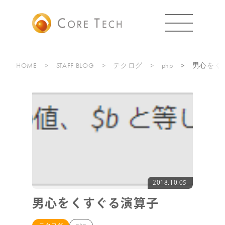
HOME
STAFF BLOG
テクログ
php
男心をく
2018.10.05
男心をくすぐる演算子