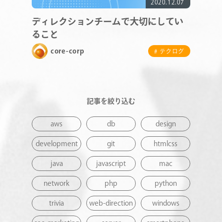
2020.12.07
NEWS
ディレクションチームで大切にしてい
ること
CONTACT
core-corp
# テクログ
RECRUIT
記事を絞り込む
aws
db
design
development
git
htmlcss
java
javascript
mac
network
php
python
trivia
web-direction
windows