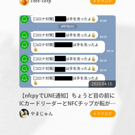
core-corp
# テクログ
CONTACT
RECRUIT
2020.04.13
【nfcpyでLINE通知】ちょうど目の前に
ICカードリーダーとNFCチップが転がっ
ていたので
やまじゅん
# テクログ