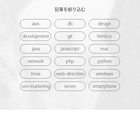
記事を絞り込む
aws
db
design
development
git
htmlcss
java
javascript
mac
network
php
python
trivia
web-direction
windows
seo-marketing
server
smartphone