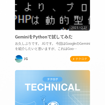
2023.12.27
GeminiをPythonで試してみた
お久しぶりです。 JGです。 今回はGoogleのGemini
を紹介したいと思いますが、これはGoo…
JG
# テクログ