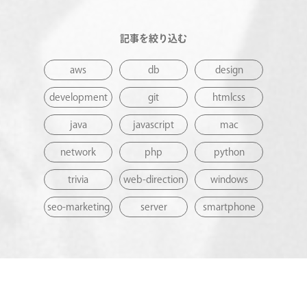
記事を絞り込む
aws
db
design
development
git
htmlcss
java
javascript
mac
network
php
python
trivia
web-direction
windows
seo-marketing
server
smartphone