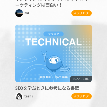
ーケティングは面白い！
CONTACT
NA
# テクログ
RECRUIT
2022.02.04
SEOを学ぶときに参考になる書籍
teshi
# テクログ