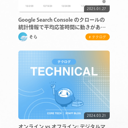
2025.01.27
Google Search Console のクロールの
統計情報で平均応答時間に動きがあっ
た際の確認方法
そら
# テクログ
COMPANY
SERVICE
STAFF BLOG
2024.03.21
NEWS
オンライン vs オフライン: デジタルマ