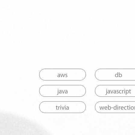
aws
db
java
javascript
trivia
web-directio