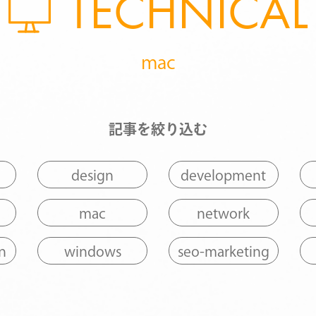
TECHNICAL
mac
記事を絞り込む
design
development
mac
network
n
windows
seo-marketing