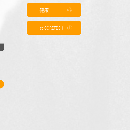
健康
at CORETECH
7