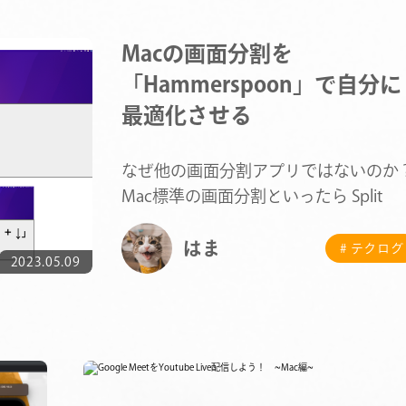
Macの画面分割を
「Hammerspoon」で自分に
最適化させる
なぜ他の画面分割アプリではないのか
Mac標準の画面分割といったら Split
View ですが、…
はま
# テクログ
COMPANY
2023.05.09
SERVICE
STAFF BLOG