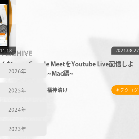
NEWS
CONTACT
11.18
ARCHIVE
2021.08.2
RECRUIT
なくな
Google MeetをYoutube Live配信しよ
2026年
う！ ~Mac編~
福神漬け
テクログ
# テクログ
2025年
2024年
2023年