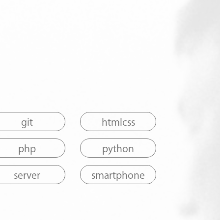
git
htmlcss
php
python
server
smartphone