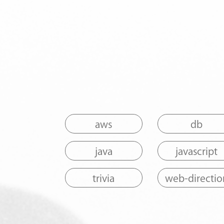
aws
db
java
javascript
trivia
web-directio