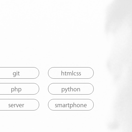
git
htmlcss
php
python
server
smartphone