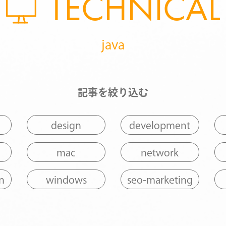
TECHNICAL
java
記事を絞り込む
design
development
mac
network
n
windows
seo-marketing