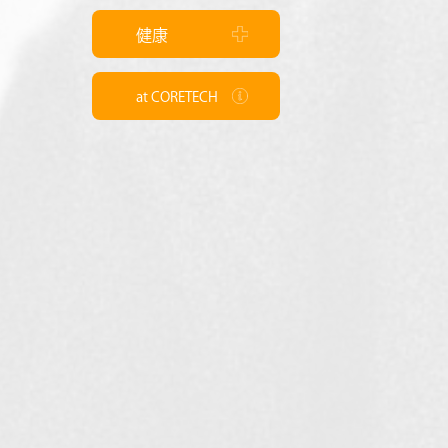
健康
at CORETECH