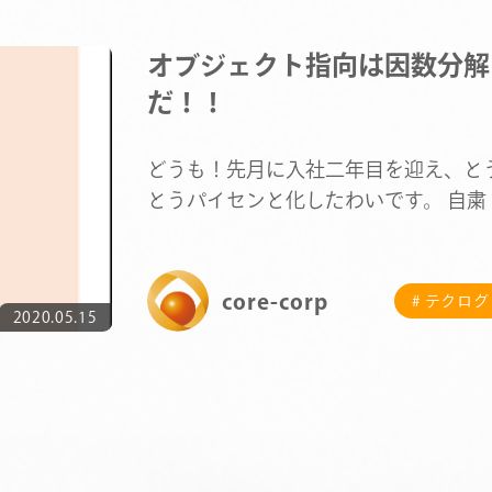
オブジェクト指向は因数分解
だ！！
どうも！先月に入社二年目を迎え、と
とうパイセンと化したわいです。 自粛
間中ということで、かなり暇…
core-corp
# テクログ
COMPANY
2020.05.15
SERVICE
STAFF BLOG