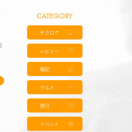
CATEGORY
テクログ
う
レビュー
期
雑記
グルメ
旅行
イベント