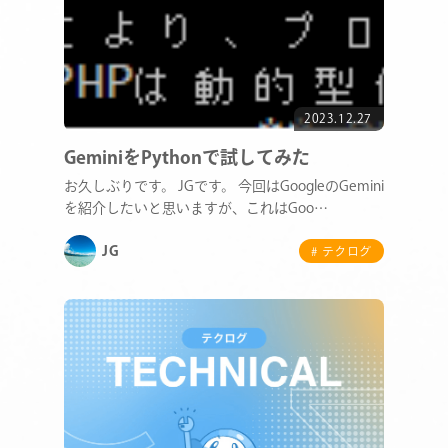
2023.12.27
GeminiをPythonで試してみた
お久しぶりです。 JGです。 今回はGoogleのGemini
を紹介したいと思いますが、これはGoo…
JG
# テクログ