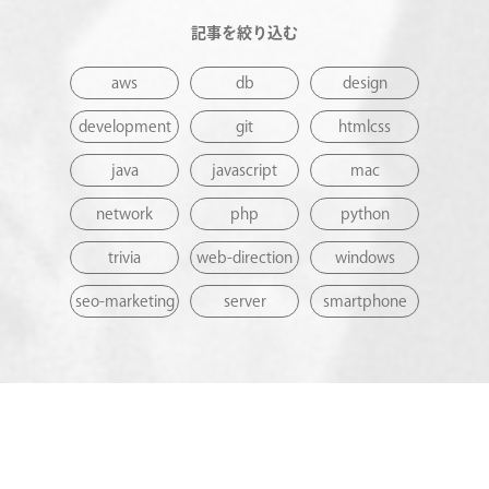
記事を絞り込む
aws
db
design
development
git
htmlcss
java
javascript
mac
network
php
python
trivia
web-direction
windows
seo-marketing
server
smartphone