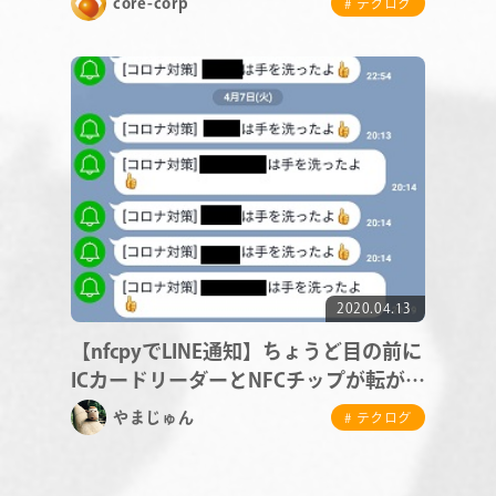
core-corp
# テクログ
CONTACT
RECRUIT
2020.04.13
【nfcpyでLINE通知】ちょうど目の前に
ICカードリーダーとNFCチップが転がっ
ていたので
やまじゅん
# テクログ