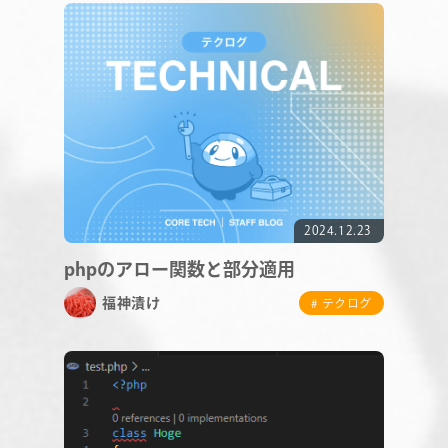
RECRUIT
2024.12.23
phpのアロー関数と部分適用
福神漬け
# テクログ