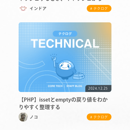
果を得るとき｝にどういう処理をして
インドア
# テクログ
いるかを追う
COMPANY
SERVICE
2024.12.25
STAFF BLOG
【PHP】issetとemptyの戻り値をわか
りやすく整理する
NEWS
ノコ
# テクログ
CONTACT