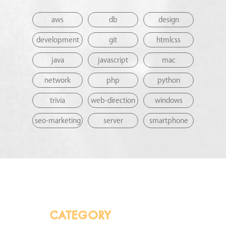
aws
db
design
development
git
htmlcss
java
javascript
mac
network
php
python
trivia
web-direction
windows
seo-marketing
server
smartphone
CATEGORY