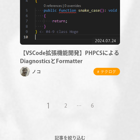
2024.07.24
【VSCode拡張機能開発】PHPCSによる
DiagnosticsとFormatter
ノコ
# テクログ
1
2
…
6
記事を絞り込む