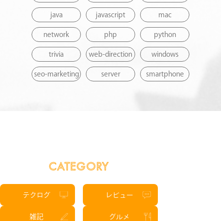
java
javascript
mac
STAFF BLOG
network
php
python
NEWS
trivia
web-direction
windows
seo-marketing
server
smartphone
CONTACT
RECRUIT
CATEGORY
テクログ
レビュー
雑記
グルメ