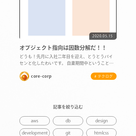
2020.05.15
オブジェクト指向は因数分解だ！！
どうも！先月に入社二年目を迎え、とうとうパイ
センと化したわいです。 自粛期間中ということ
で、かなり暇…
core-corp
# テクログ
記事を絞り込む
COMPANY
aws
db
design
SERVICE
development
git
htmlcss