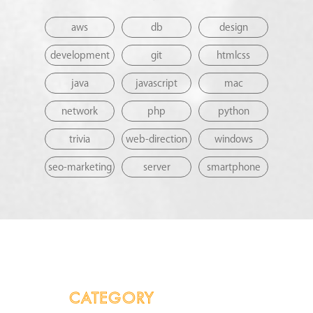
aws
db
design
development
git
htmlcss
java
javascript
mac
network
php
python
trivia
web-direction
windows
seo-marketing
server
smartphone
CATEGORY