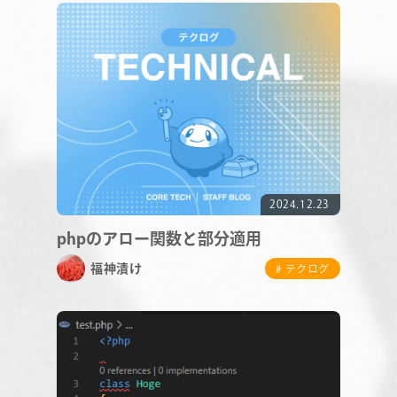
RECRUIT
2024.12.23
phpのアロー関数と部分適用
福神漬け
# テクログ