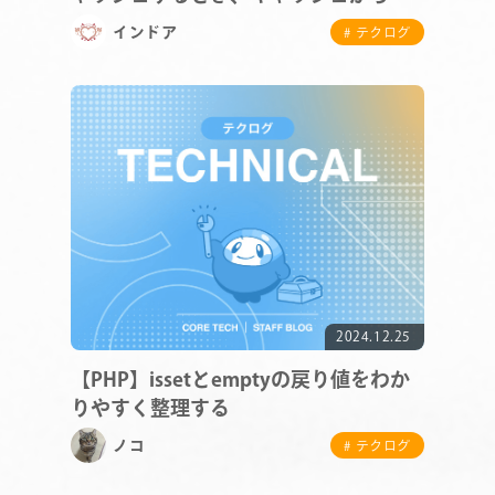
果を得るとき｝にどういう処理をして
インドア
# テクログ
いるかを追う
COMPANY
SERVICE
2024.12.25
STAFF BLOG
【PHP】issetとemptyの戻り値をわか
りやすく整理する
NEWS
ノコ
# テクログ
CONTACT