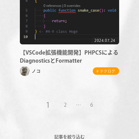
2024.07.24
【VSCode拡張機能開発】PHPCSによる
DiagnosticsとFormatter
ノコ
# テクログ
1
2
…
6
記事を絞り込む