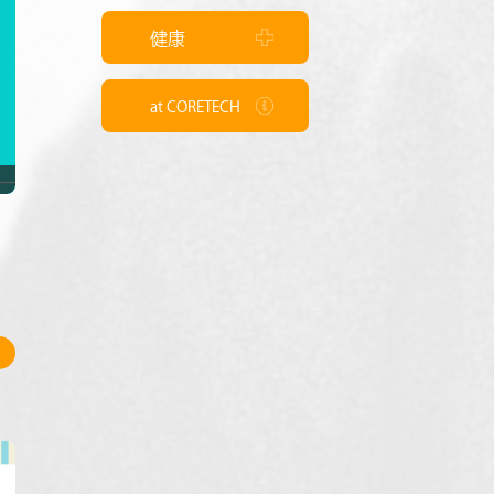
健康
at CORETECH
8
イ