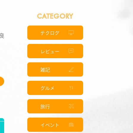
CATEGORY
テクログ
良
て
レビュー
雑記
グルメ
旅行
イベント