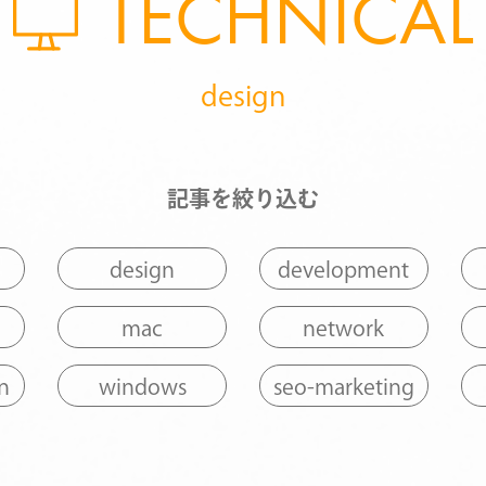
TECHNICAL
design
記事を絞り込む
design
development
mac
network
n
windows
seo-marketing