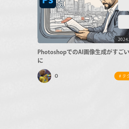
2024.
PhotoshopでのAI画像生成がすご
に
O
# 