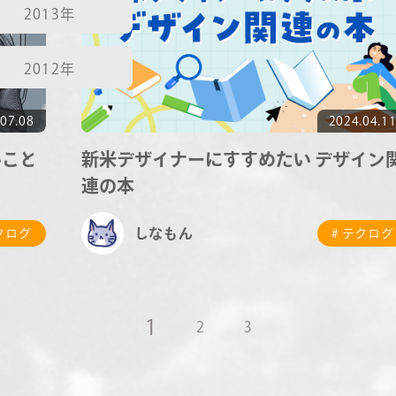
2013年
2012年
07.08
2024.04.1
いこと
新米デザイナーにすすめたい デザイン
連の本
しなもん
テクログ
# テクログ
1
2
3