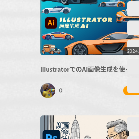
2024.
IllustratorでのAI画像生成を使っ
O
# 