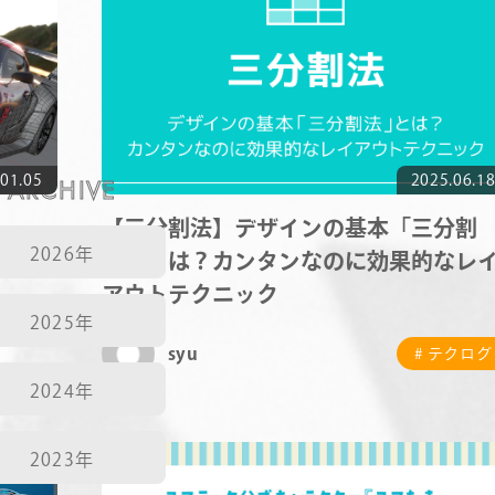
STAFF BLOG
NEWS
01.05
ARCHIVE
2025.06.1
CONTACT
【三分割法】デザインの基本「三分割
2026年
法」とは？カンタンなのに効果的なレ
アウトテクニック
RECRUIT
テクログ
2025年
syu
# テクログ
2024年
2023年