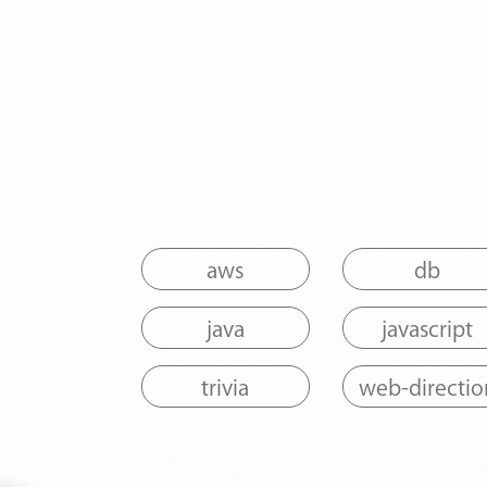
aws
db
java
javascript
trivia
web-directio