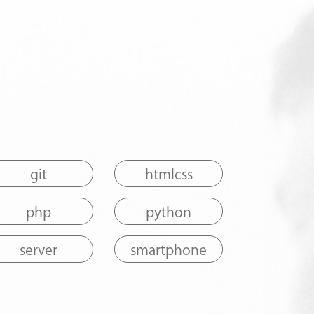
git
htmlcss
php
python
server
smartphone