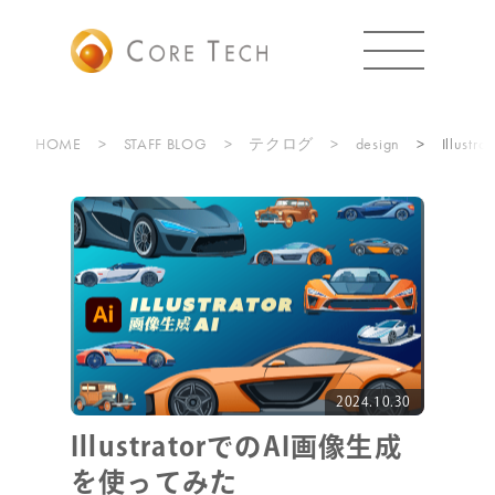
HOME
STAFF BLOG
テクログ
design
Illu
2024.10.30
IllustratorでのAI画像生成
を使ってみた