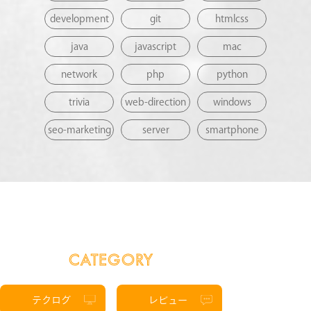
development
git
htmlcss
java
javascript
mac
network
php
python
trivia
web-direction
windows
seo-marketing
server
smartphone
CATEGORY
テクログ
レビュー