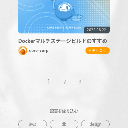
2022.08.22
Dockerマルチステージビルドのすすめ
core-corp
# テクログ
1
2
3
記事を絞り込む
aws
db
design