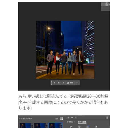
COMPANY
SERVICE
STAFF BLOG
NEWS
あら 良い感じに馴染んでる（所要時間20〜30秒程
CONTACT
度 ← 合成する画像によるので長くかかる場合もあ
ります）
RECRUIT