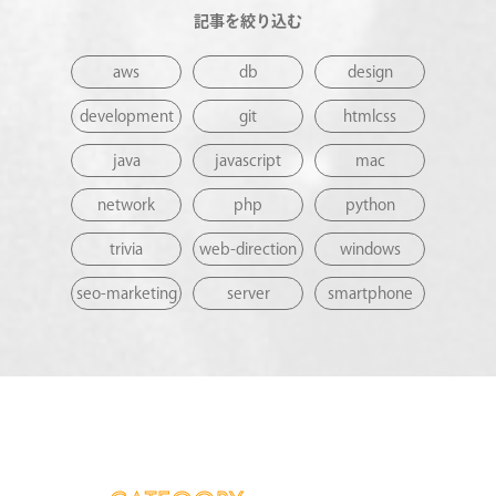
記事を絞り込む
aws
db
design
development
git
htmlcss
java
javascript
mac
network
php
python
trivia
web-direction
windows
seo-marketing
server
smartphone