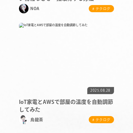
NOA
# テクログ
COMPANY
SERVICE
2025.08.28
STAFF BLOG
IoT家電とAWSで部屋の温度を自動調節
してみた
NEWS
烏龍茶
# テクログ