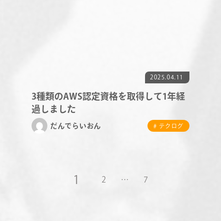
2025.04.11
3種類のAWS認定資格を取得して1年経
過しました
だんでらいおん
# テクログ
1
2
…
7