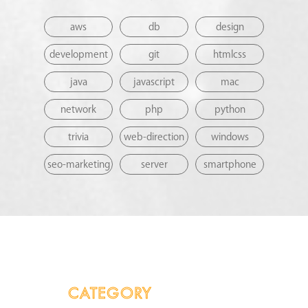
aws
db
design
development
git
htmlcss
java
javascript
mac
network
php
python
trivia
web-direction
windows
seo-marketing
server
smartphone
CATEGORY