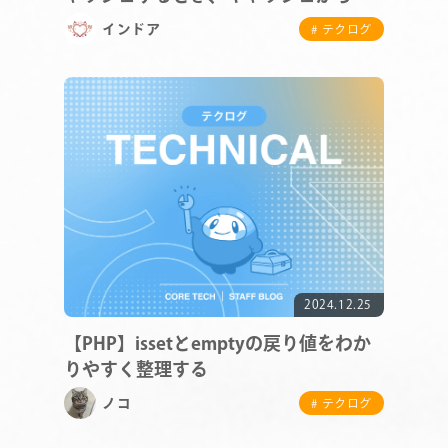
果を得るとき｝にどういう処理をして
インドア
# テクログ
いるかを追う
COMPANY
SERVICE
2024.12.25
STAFF BLOG
【PHP】issetとemptyの戻り値をわか
りやすく整理する
NEWS
ノコ
# テクログ
CONTACT