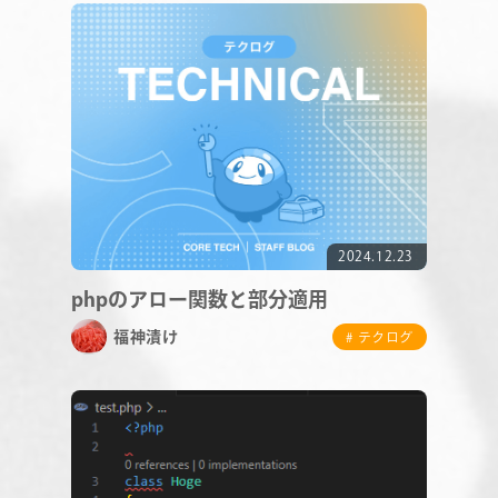
RECRUIT
2024.12.23
phpのアロー関数と部分適用
福神漬け
# テクログ