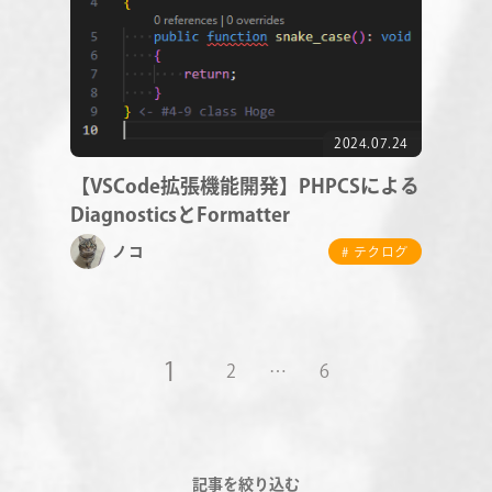
2024.07.24
【VSCode拡張機能開発】PHPCSによる
DiagnosticsとFormatter
ノコ
# テクログ
1
2
…
6
記事を絞り込む