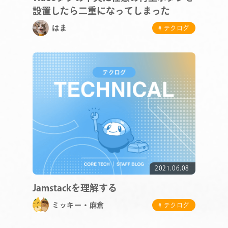
設置したら二重になってしまった
はま
# テクログ
COMPANY
SERVICE
STAFF BLOG
2021.06.08
NEWS
Jamstackを理解する
ミッキー・麻倉
# テクログ
CONTACT