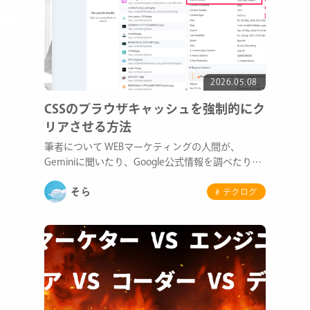
2026.05.08
CSSのブラウザキャッシュを強制的にク
リアさせる方法
筆者について WEBマーケティングの人間が、
Geminiに聞いたり、Google公式情報を調べたり
し…
そら
# テクログ