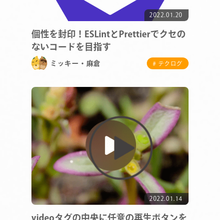
2022.01.20
個性を封印！ESLintとPrettierでクセの
ないコードを目指す
ミッキー・麻倉
# テクログ
2022.01.14
videoタグの中央に任意の再生ボタンを