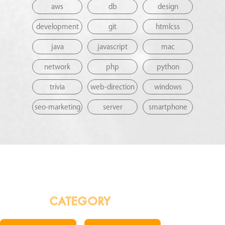
aws
db
design
development
git
htmlcss
java
javascript
mac
network
php
python
trivia
web-direction
windows
seo-marketing
server
smartphone
CATEGORY