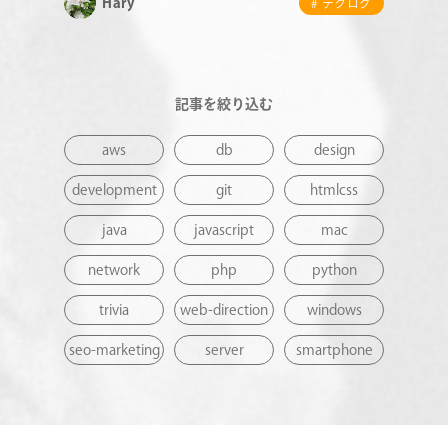
Hary
# テクログ
記事を絞り込む
aws
db
design
development
git
htmlcss
java
javascript
mac
network
php
python
trivia
web-direction
windows
seo-marketing
server
smartphone