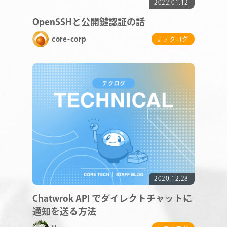
2022.01.12
COMPANY
OpenSSHと公開鍵認証の話
core-corp
# テクログ
SERVICE
STAFF BLOG
NEWS
CONTACT
2020.12.28
RECRUIT
Chatwrok API でダイレクトチャットに
通知を送る方法