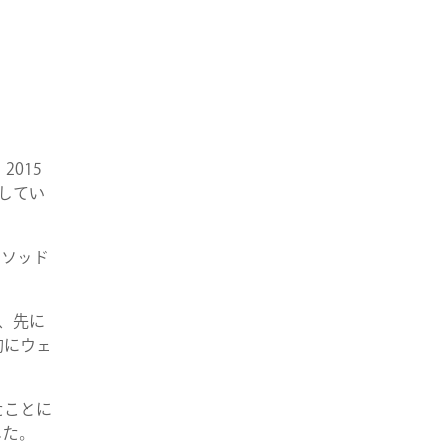
2015
用してい
メソッド
、先に
的にウェ
たことに
した。