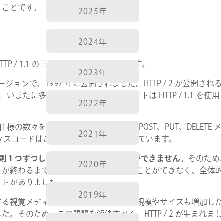
いうことです。
2025年
2024年
 1.0、HTTP / 1.1 の三つのバージョンがあります。
2023年
たバージョンで、1997 年に公開されました。HTTP / 2 が公開される 
いまだに多くの昔からあるウェブサイトは HTTP / 1.1 を使
2022年
る仕様の数々を確立してきました。GET、POST、PUT、DELETE 
2021年
どのステータスコードはこの時期にすでに定義されています。
則 1 つずつしかリクエストを送ることができません
。そのため
2020年
トが終わるまでほかのリクエストを送ることができなく、全体
ットがありました。
2019年
する視覚メディアの量や、スクリプトの規模やサイズも増加し
。そのため、この問題を解決すべく、HTTP / 2 が生まれま