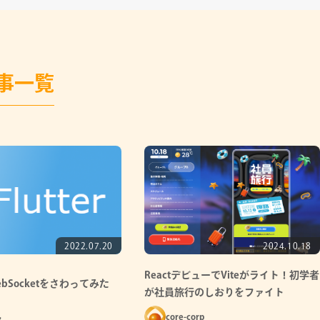
事一覧
2022.07.20
2024.10.18
ReactデビューでViteがライト！初学者
でWebSocketをさわってみた
が社員旅行のしおりをファイト
Shimasuyo！①
ん
core-corp