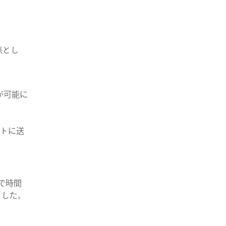
善点とし
とが可能に
ントに送
どで時間
ました。