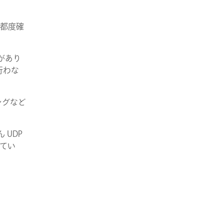
の都度確
があり
行わな
ングなど
 UDP
してい