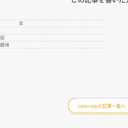
年
年
地
内容
・趣味
core-corpの記事一覧へ