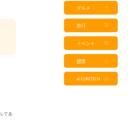
グルメ
旅行
イベント
健康
at CORETECH
ールであ