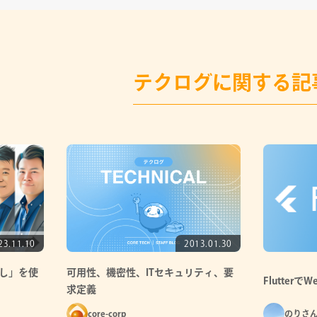
テクログに関する記
23.11.10
2013.01.30
し」を使
可用性、機密性、ITセキュリティ、要
Flutter
求定義
core-corp
のりさ