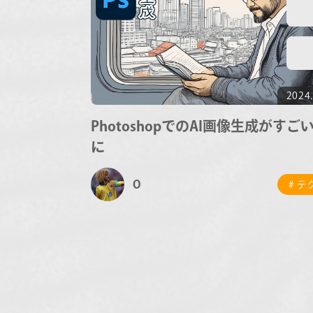
2024.
PhotoshopでのAI画像生成がすご
に
O
# 