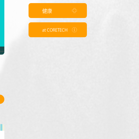
健康
at CORETECH
8
イ