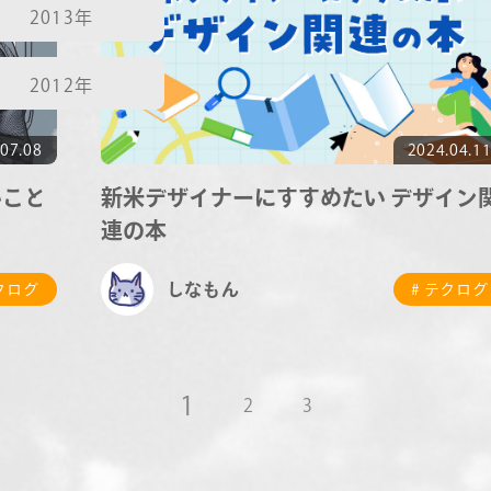
2013年
2012年
07.08
2024.04.1
いこと
新米デザイナーにすすめたい デザイン
連の本
しなもん
テクログ
# テクログ
1
2
3