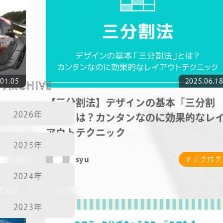
STAFF BLOG
NEWS
01.05
ARCHIVE
2025.06.1
CONTACT
【三分割法】デザインの基本「三分割
2026年
法」とは？カンタンなのに効果的なレ
アウトテクニック
RECRUIT
テクログ
2025年
syu
# テクログ
2024年
2023年