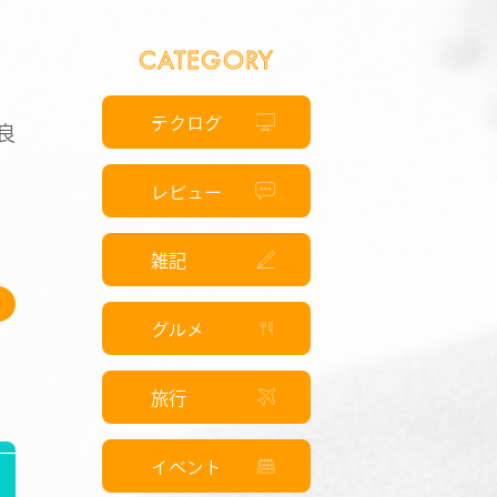
CATEGORY
テクログ
良
て
レビュー
雑記
グルメ
旅行
イベント