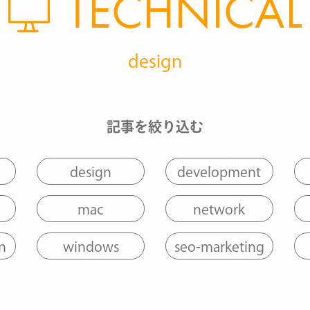
TECHNICAL
design
記事を絞り込む
design
development
mac
network
n
windows
seo-marketing