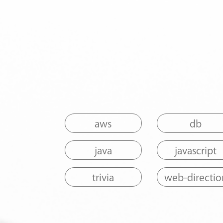
aws
db
java
javascript
trivia
web-directio