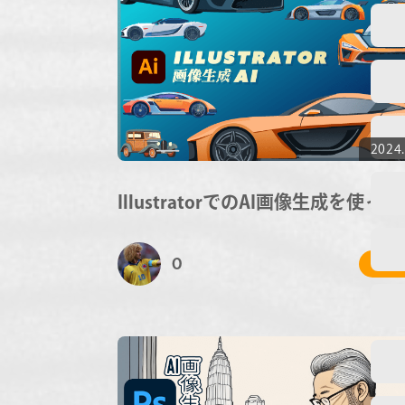
2024.
IllustratorでのAI画像生成を使っ
O
# 