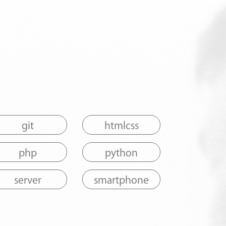
git
htmlcss
php
python
server
smartphone