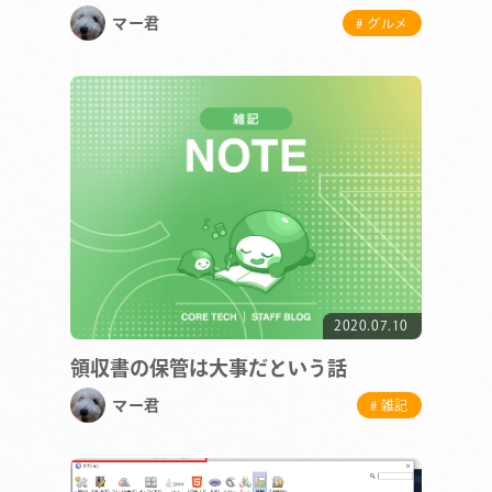
マー君
# グルメ
2020.07.10
領収書の保管は大事だという話
マー君
# 雑記