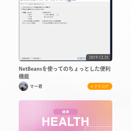
COMPANY
2019.12.25
SERVICE
NetBeansを使ってのちょっとした便利
STAFF BLOG
機能
マー君
# テクログ
NEWS
CONTACT