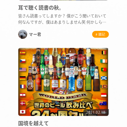
耳で聴く読書の秋。
皆さん読書ってしますか？ 僕がこう聞いておいて
何なんですが、僕はあまりしません笑 何かしら興
味がある…
マー君
# 雑記
2021.02.18
国境を越えて