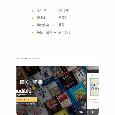
入社年
2017年
出身地
千葉県
業務内容
開発
特技・趣味
食べ歩き
2021.10.18