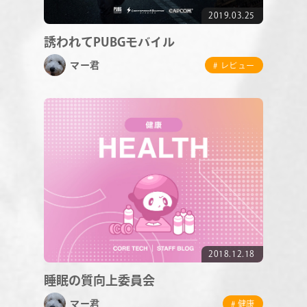
2019.03.25
誘われてPUBGモバイル
マー君
# レビュー
2018.12.18
睡眠の質向上委員会
マー君
# 健康