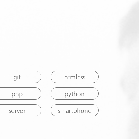
git
htmlcss
php
python
server
smartphone