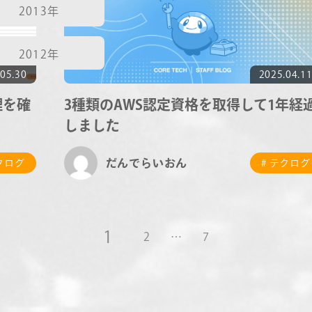
2013年
2012年
05.30
2025.04.1
理を確
3種類のAWS認定資格を取得して1年経
しました
だんでらいおん
テクログ
# テクログ
1
2
…
7