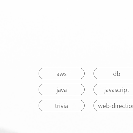
aws
db
java
javascript
trivia
web-directio