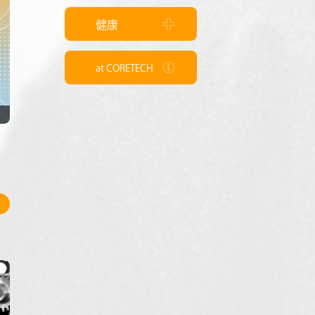
健康
at CORETECH
7