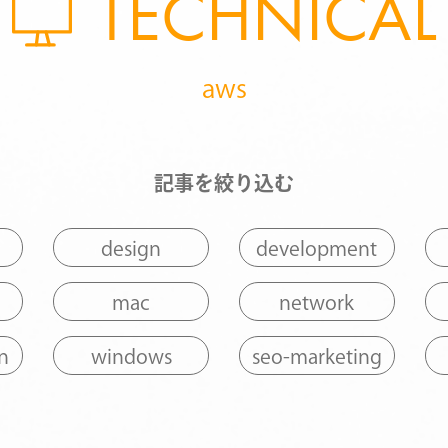
TECHNICAL
aws
記事を絞り込む
design
development
mac
network
n
windows
seo-marketing