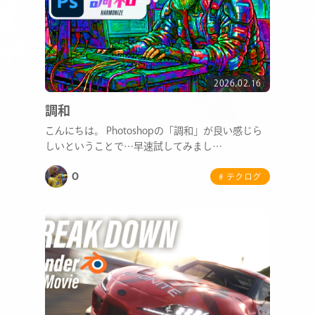
2026.02.16
調和
こんにちは。 Photoshopの「調和」が良い感じら
しいということで…早速試してみまし…
O
# テクログ