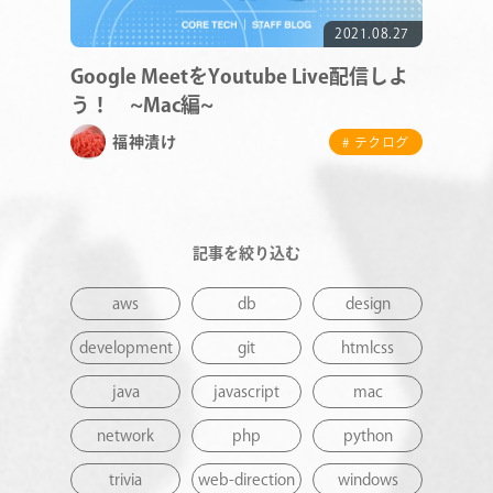
2021.08.27
NEWS
Google MeetをYoutube Live配信しよ
う！ ~Mac編~
CONTACT
福神漬け
# テクログ
RECRUIT
記事を絞り込む
aws
db
design
development
git
htmlcss
java
javascript
mac
network
php
python
trivia
web-direction
windows