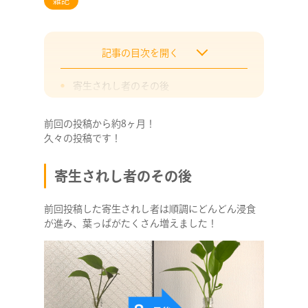
雑記
記事の目次を開く
寄生されし者のその後
グミ BEST3
第3位
前回の投稿から約8ヶ月！
久々の投稿です！
第2位
第1位
寄生されし者のその後
前回投稿した寄生されし者は順調にどんどん浸食
が進み、葉っぱがたくさん増えました！