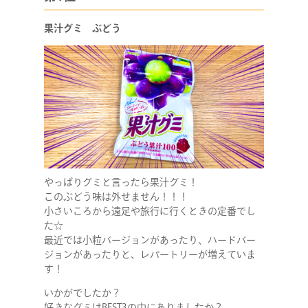
果汁グミ ぶどう
COMPANY
SERVICE
やっぱりグミと言ったら果汁グミ！
STAFF BLOG
このぶどう味は外せません！！！
小さいころから遠足や旅行に行くときの定番でし
た☆
NEWS
最近では小粒バージョンがあったり、ハードバー
ジョンがあったりと、レパートリーが増えていま
CONTACT
す！
いかがでしたか？
好きなグミはBEST3の中にありましたか？