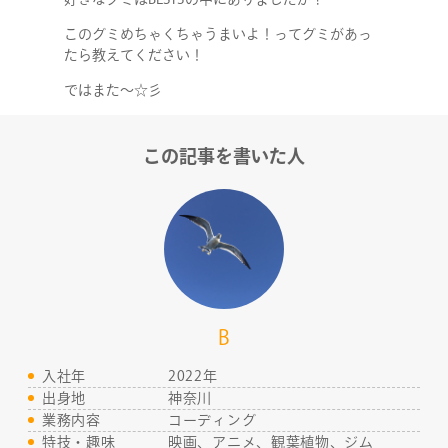
RECRUIT
このグミめちゃくちゃうまいよ！ってグミがあっ
たら教えてください！
ではまた～☆彡
この記事を書いた人
B
入社年
2022年
出身地
神奈川
業務内容
コーディング
特技・趣味
映画、アニメ、観葉植物、ジム