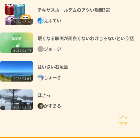
テキサスホールデムのアツい瞬間3選
えふてい
2022.07.26
眠くなる映画が面白くないわけじゃないという話
ジョージ
2022.05.19
はいさい石垣島
しょーき
2026.04.03
ぽきっ
かずまる
2023.02.13