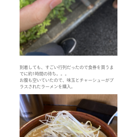
COMPANY
SERVICE
到着しても、すごい行列だったので食券を買うま
でに約1時間の待ち。。。
STAFF BLOG
お腹も空いていたので、味玉とチャーシューがプ
ラスされたラーメンを購入。
NEWS
CONTACT