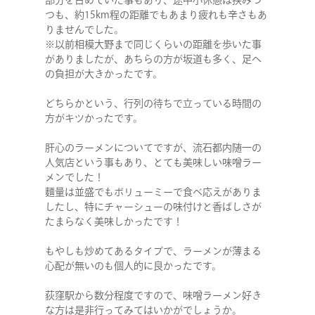
部分を占めていた事もあり、途中小休憩は挟みつ
つも、約15km程の距離でもあまり疲れも辛さもあ
りませんでした。
※以前相模大野まで同じくらいの距離を歩いた事
がありましたが、あちらの方が坂道も多く、足へ
の負担が大きかったです。
どちらかという、行列の待ちで立っている時間の
方がキツかったです。
肝心のラーメンについてですが、流石都内随一の
人気店という事もあり、とても美味しい味噌ラー
メンでした！
麵量は並盛でもボリューミーで食べ応えがありま
したし、特にチャーシューの味付けと香ばしさが
たまらなく美味しかったです！
もやしも炒めてあるタイプで、ラーメンが薄まる
心配が無いのも個人的に良かったです。
荻窪駅から数分程度ですので、味噌ラーメン好き
な方は是非行ってみてはいかがでしょうか。