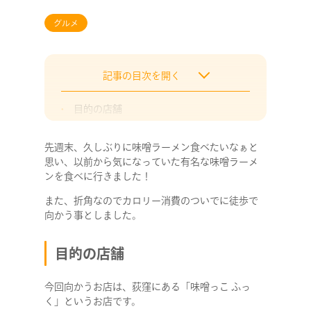
グルメ
記事の目次を開く
目的の店舗
ルート
先週末、久しぶりに味噌ラーメン食べたいなぁと
道中
思い、以前から気になっていた有名な味噌ラーメ
到着
ンを食べに行きました！
感想
また、折角なのでカロリー消費のついでに徒歩で
向かう事としました。
目的の店舗
今回向かうお店は、荻窪にある「味噌っこ ふっ
く」というお店です。