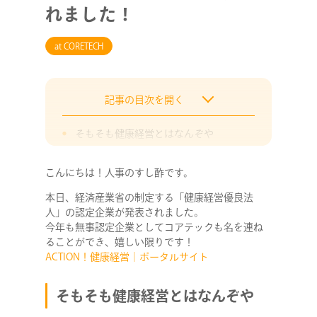
れました！
at CORETECH
記事の目次を開く
そもそも健康経営とはなんぞや
実はコアテック、制度創設以来なんと
こんにちは！人事のすし酢です。
終わりに
本日、経済産業省の制定する「健康経営優良法
人」の認定企業が発表されました。
今年も無事認定企業としてコアテックも名を連ね
ることができ、嬉しい限りです！
ACTION！健康経営｜ポータルサイト
そもそも健康経営とはなんぞや