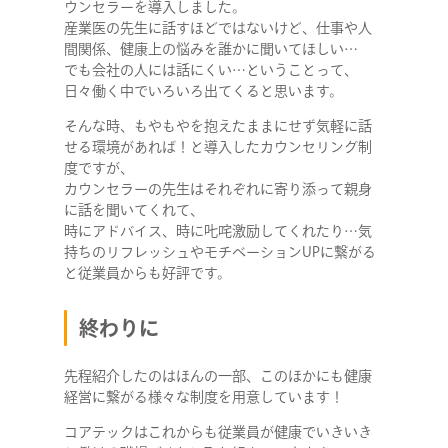
ウンセラーを導入しました。
産業医の先生に話すほどではないけど、仕事や人
間関係、健康上の悩みを誰かに聞いてほしい…
でも会社の人には話にくい…ということって、
日々働く中でいろいろ出てくると思います。
そんな時、もやもやを抱えたままにせず気軽に話
せる環境があれば！と導入したカウンセリング制
度ですが、
カウンセラーの先生はそれぞれに寄り添って親身
に話を聞いてくれて、
時にアドバイス、時に𠮟咤激励してくれたり…気
持ちのリフレッシュやモチベーションUPに繋がる
と従業員からも好評です。
終わりに
先程紹介したのはほんの一部、このほかにも健康
COMPANY
経営に繋がる様々な制度を用意しています！
コアテックはこれからも従業員が健康でいきいき