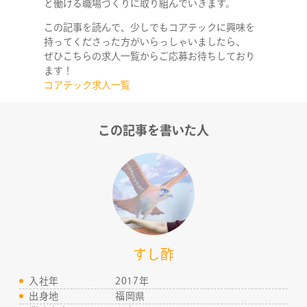
SERVICE
と働ける職場づくりに取り組んでいきます。
この記事を読んで、少しでもコアテックに興味を
持ってくださった方がいらっしゃいましたら、
STAFF BLOG
ぜひこちらの求人一覧からご応募お待ちしており
ます！
NEWS
コアテック
求人一覧
CONTACT
この記事を書いた人
RECRUIT
すし酢
入社年
2017年
出身地
福岡県