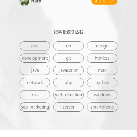
Hary
# テクログ
記事を絞り込む
aws
db
design
development
git
htmlcss
java
javascript
mac
network
php
python
trivia
web-direction
windows
seo-marketing
server
smartphone