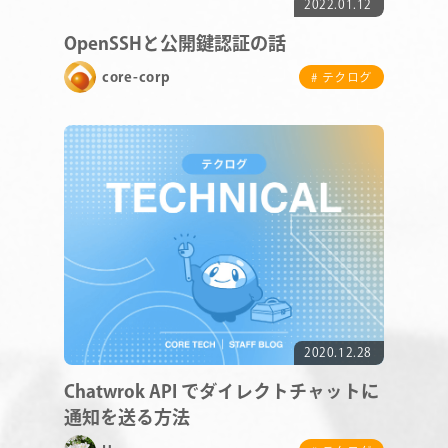
2022.01.12
COMPANY
OpenSSHと公開鍵認証の話
core-corp
# テクログ
SERVICE
STAFF BLOG
NEWS
CONTACT
2020.12.28
RECRUIT
Chatwrok API でダイレクトチャットに
通知を送る方法