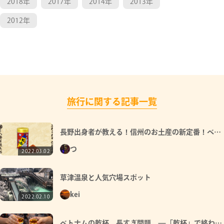
2018年
2017年
2014年
2013年
2012年
旅行に関する記事一覧
長野出身者が教える！信州のお土産の新定番！ベス
ト5！
つ
2022.03.02
草津温泉と人気穴場スポット
kei
2022.02.10
ベトナムの乾杯、長すぎ問題。—「乾杯」で終わら