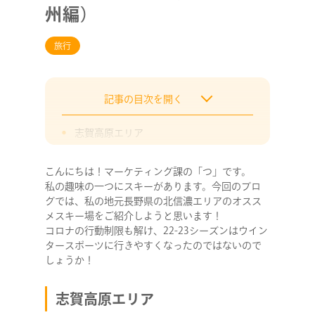
州編）
旅行
記事の目次を開く
志賀高原エリア
北志賀高原エリア
こんにちは！マーケティング課の「つ」です。
野沢温泉エリア
私の趣味の一つにスキーがあります。今回のブロ
そのほかの長野県のおすすめスキー場
グでは、私の地元長野県の北信濃エリアのオスス
メスキー場をご紹介しようと思います！
最後に
コロナの行動制限も解け、22-23シーズンはウイン
タースポーツに行きやすくなったのではないので
しょうか！
志賀高原エリア