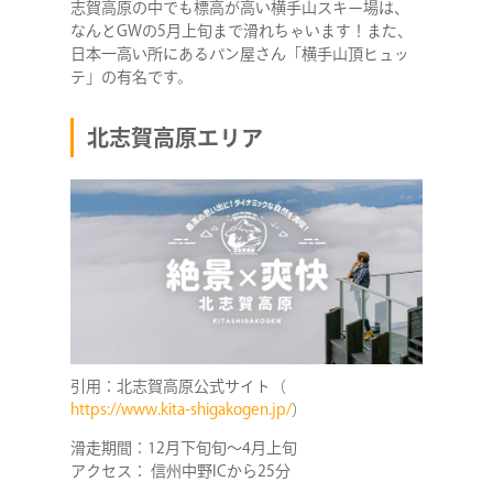
志賀高原の中でも標高が高い横手山スキー場は、
なんとGWの5月上旬まで滑れちゃいます！また、
日本一高い所にあるパン屋さん「横手山頂ヒュッ
テ」の有名です。
北志賀高原エリア
引用：北志賀高原公式サイト（
https://www.kita-shigakogen.jp/
）
滑走期間：12月下旬旬～4月上旬
アクセス： 信州中野ICから25分