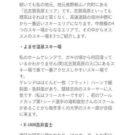
続いても私の地元、地元長野県山ノ内町にある
「北志賀高原エリア」です。志賀高原といっても
標高はそれほど高くなく、高速道路の信州中野IC
から一番近いスキーエリアになります。中規模の4
つのスキー場からなるエリアで、その中からオス
スメのスキー場を3つご紹介します。
・よませ温泉スキー場
私のホームゲレンデで、ガキの頃から何回滑って
いるかわかりません(笑)北志賀高原の入口にあるス
キー場で車で一番アクセスしやすいスキー場で
す。
ゲレンデはほとんど一枚（フラット）バーンで緩
斜面・急斜面があり、競技志向のスキーヤーに人
気です（私はフリースキーですが）。初のワール
ドカップ第1シード選手の海和俊宏さんのスクール
があることから毎年多くの大学のスキー部が合宿
に来ます。
・X-JAM高井富士