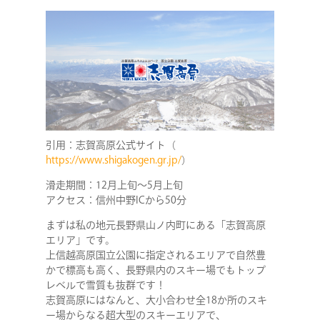
引用：志賀高原公式サイト（
https://www.shigakogen.gr.jp/
）
滑走期間：12月上旬～5月上旬
アクセス：信州中野ICから50分
まずは私の地元長野県山ノ内町にある「志賀高原
エリア」です。
上信越高原国立公園に指定されるエリアで自然豊
かで標高も高く、長野県内のスキー場でもトップ
レベルで雪質も抜群です！
志賀高原にはなんと、大小合わせ全18か所のスキ
ー場からなる超大型のスキーエリアで、