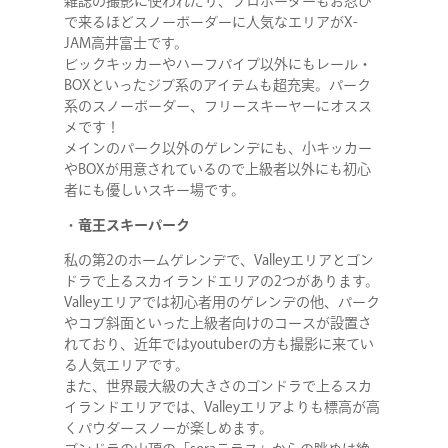
雑誌の撮影に使われたり、プロボーダーもお忍び
で来るほどスノーボーダーに人気なエリアがX-
JAM高井富士です。
ビックキッカーやハーフパイプ以外にもレール・
BOXといったジブ系のアイテムも超充実。パーク
系のスノーボーダー、フリースキーヤーにオスス
メです！
メインのパーク以外のゲレンデにも、小キッカー
やBOXが用意されているので上級者以外にも初心
者にも優しいスキー場です。
・
竜王スキーパーク
私の第2のホームゲレンデで、Valleyエリアとゴン
ドラで上るスカイランドエリアの2つがあります。
Valleyエリアでは初心者用のゲレンデの他、パーク
やコブ斜面といった上級者向けのコースが設置さ
れており、近年ではyoutuberの方も撮影に来てい
る人気エリアです。
また、世界最大級の大きさのゴンドラで上るスカ
イランドエリアでは、Valleyエリアよりも標高が高
くパウダースノーが楽しめます。