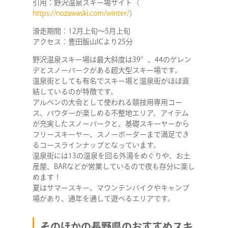
引用：野沢温泉スキー場サイト（
STAFF BLOG
https://nozawaski.com/winter/
）
滑走期間：12月上旬～5月上旬
NEWS
アクセス：豊田飯山ICより25分
野沢温泉スキー場は最大斜度は39°、44のゲレン
デとスノーパークがある超大型スキー場です。
CONTACT
温泉街としても有名でスキー場と温泉街がほぼ直
結しているのが特徴です。
アルペンの大会として使われる競技用専用コー
ス、パウダーが楽しめる不整地エリア、アイテム
RECRUIT
が充実したスノーパークと、基礎スキーヤーから
フリースキーヤー、スノーボーダーまで満足でき
るコースラインナップとなっています。
温泉街には13の温泉を回る外湯をめぐりや、お土
産屋、BARなどが営業しているので夜も存分に楽し
めます！
夏はサマースキー、マウンテンバイクやキャンプ
場があり、通年を通して遊べるエリアです。
そのほかの長野県のおすすめスキ