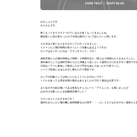
お久しぶりです。
のりさんです。
寒くなってきてマスクつけている人が多くなってきましたね。
最近筋トレ話が多かったので今回は旅行について話したいと思います。
２か月ほど前になりますがロシアに行ってきました。
イメージだと飛行時間が長そうという印象もあるようですが、
ロシアは広く行ったのは「ウラジオストク」です！
成田空港からの飛行時間は２時間～２時間半ほど（帰りは２時間かかりませんでした）
海外旅行としては成田空港からだと沖縄より近いという場所だけに行きやすい場所です
今回はツアーに参加して観光したので予定も組んであったので楽でした。
シベリア鉄道にもほんの少し乗れたので満足です。
ロシアの印象としては街にとにかくトイレが少ないです！
トイレがあっても男女供用の場合もありましたので行く場合は注意です！
また女の子の絵が描いてある有名なチョコレート「アリョンカ」を買いましたが
おみやげを配ったとき結構高評価でした！
ウラジオストクおすすめです！
海外行きたいけど飛行機に長時間乗るのが苦手・・・という人でも行きやすい場所だと