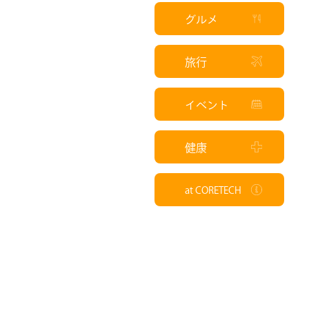
グルメ
旅行
イベント
健康
at CORETECH