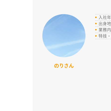
入社
出身
業務
特技
のりさん