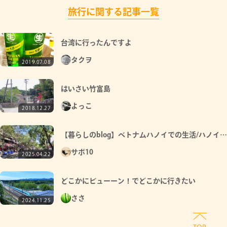
旅行に関する記事一覧
台湾に行ったんですよ
タクヲ
2019.07.08
はいさい竹富島
よっこ
2018.12.27
【暮らしのblog】ベトナムハノイでの生活/ハノイ駐
在中の会社員のblog
サボ10
2025.04.22
どこかにビューーン！でどこかに行きたい
ささ
2024.11.25