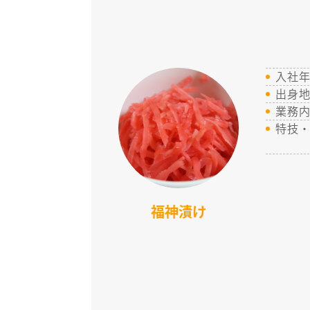
入社
出身
業務
特技
福神漬け