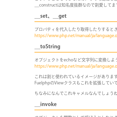
__constructは知名度抜群なので割愛して
__set
、
__get
プロパティを代入したり取得したりすると
https://www.php.net/manual/ja/language.
__toString
オブジェクトをechoなど文字列に変換し
https://www.php.net/manual/ja/language.
これは割と使われているイメージがありま
FuelphpのViewクラスもこれを拡張して
ちなみになんでこれキャメルなんでしょう
__invoke