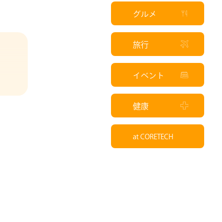
グルメ
旅行
イベント
健康
at CORETECH