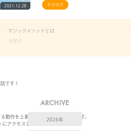
テクログ
2021.12.28
マジックメソッドとは
注意点
気になるマジックメソッド
__set、__get
__toString
__invoke
の話です！
終わりに
ARCHIVE
する動作を上書きするためのメソッドです。
2026年
にアクセスしたとき、echoしたとき