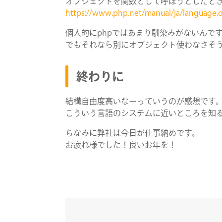
オブジェクトを関数として呼ぼうとしたと
https://www.php.net/manual/ja/language.
個人的にphpではあまり馴染みがないんで
でもそれなら別にオブジェクト使わなさそ
終わりに
結構自由度高いなーっていうのが感想です
こういう言語のシステムに近いところを知
ちなみに弊社は今日が仕事納めです。
お疲れ様でした！良いお年を！