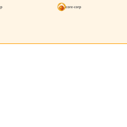
ポート！
rp
core-corp