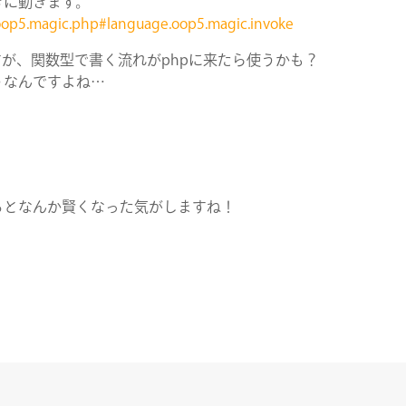
きに動きます。
oop5.magic.php#language.oop5.magic.invoke
SERVICE
すが、関数型で書く流れがphpに来たら使うかも？
うなんですよね…
STAFF BLOG
NEWS
。
るとなんか賢くなった気がしますね！
CONTACT
RECRUIT