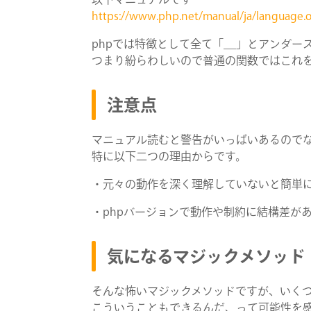
https://www.php.net/manual/ja/language.
phpでは特徴として全て「__」とアンダ
つまり紛らわしいので普通の関数ではこれ
注意点
マニュアル読むと警告がいっぱいあるので
特に以下二つの理由からです。
・元々の動作を深く理解していないと簡単
・phpバージョンで動作や制約に結構差が
気になるマジックメソッド
そんな怖いマジックメソッドですが、いく
こういうこともできるんだ、って可能性を