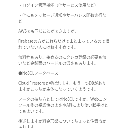
・ログイン管理機能（他サービス使用など）
・他にもメッセージ通知やサーバレス関数実行な
ど
AWSでも同じことができますが、
Firebaseの方がこれらだけでまとまっているので慣
れていない人にはおすすめです。
無料枠もあり、始めるのにクレカ登録の必要も無
いなど金銭面のハードルの低さもあります。
●NoSQLデータベース
Cloud Firestoreと呼ばれます。もう一つDBがあり
ますがこっちが主体になっていくようです。
データの持ち方としてはNoSQLですが、Webコン
ソール側の視認性のよさやAPIにより使い勝手はと
てもよいです。
後述しますが料金形態についてちょっと注意点が
あります。