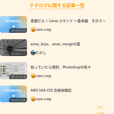
テクログに関する記事一覧
素敵だら！ Linux コマンド ～基本編 その２～
core-corp
2019.07.04
array_keys、array_mergeの罠
たかし
2024.01.17
知っていたら便利。Photoshopの色々
core-corp
2012.12.10
AWS SAA-C02 合格体験記
core-corp
2020.12.04