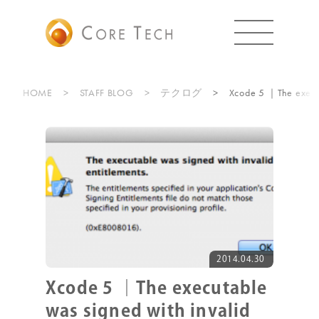
HOME
STAFF BLOG
テクログ
Xcode 5 ｜The execut
2014.04.30
Xcode 5 ｜The executable
was signed with invalid