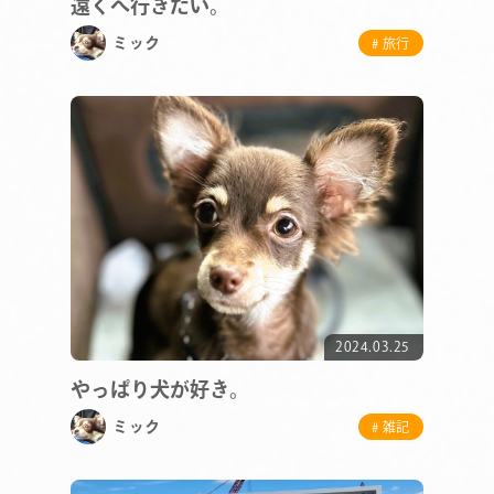
遠くへ行きたい。
ミック
# 旅行
2024.03.25
やっぱり犬が好き。
COMPANY
ミック
# 雑記
SERVICE