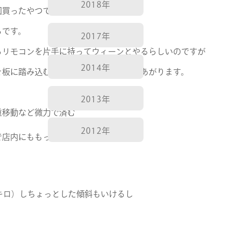
2018年
回買ったやつです。
ろです。
2017年
るリモコンを片手に持ってウィーンとやるらしいのですが
2014年
を板に踏み込むことによってスピードがあがります。
2013年
重移動など微力で済む
2012年
で店内にももってける
キロ）しちょっとした傾斜もいけるし