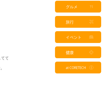
グルメ
旅行
イベント
健康
してて
at CORETECH
で。