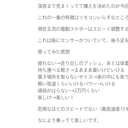
深夜まで見まくってて購入を決めたのが今
これの一番の特徴はリモコンいらずなとこ
現在主流の電動スケボーはスピード調整す
これは板にセンサーがついていて、後ろ足
買ってみた感想
疲れない
→走り出しのプッシュ。あとは体
持ち運べる軽さ
→まあまあ重いけどいける
置き場所を取らないサイズ
→家の中にも街
軽い坂道くらいいけるパワー→いける
値段がはらない
→2万円くらい
楽しげ
→楽しい！
危険なほどのスピードでない（最高速度15
なにより乗ってて楽しいです。