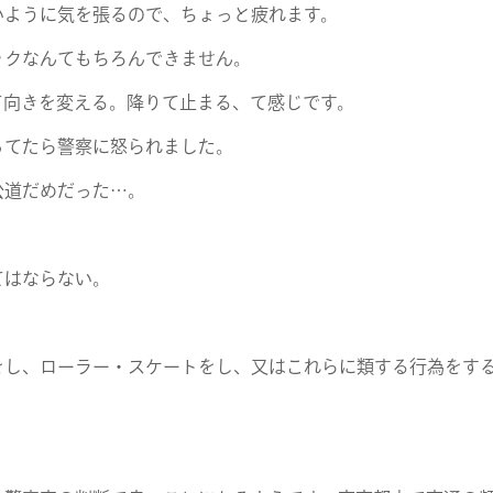
いように気を張るので、ちょっと疲れます。
ックなんてもちろんできません。
て向きを変える。降りて止まる、て感じです。
ってたら警察に怒られました。
COMPANY
公道だめだった…。
SERVICE
てはならない。
STAFF BLOG
をし、ローラー・スケートをし、又はこれらに類する行為をす
NEWS
CONTACT