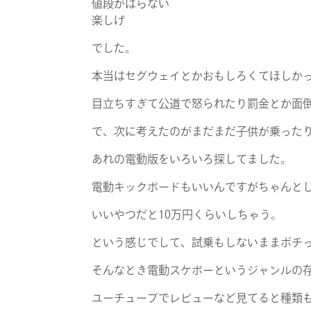
値段がはらない
楽しげ
でした。
本当はセグウェイとかおもしろくてほしか
目立ちすぎて公道で怒られたり罰金とか面
で、次に考えたのがまだまだ子供が乗った
あれの電動版をいろいろ探してました。
電動キックボード
もいいんですがちゃんと
いいやつだと10万円くらいしちゃう。
という感じでして、試乗もしないままポチ
そんなとき電動スケボーというジャンルの
ユーチューブでレビューなど見てると
種類