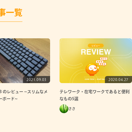
事一覧
2021.09.03
2020.04.27
n K3 のレビュー ~スリムなメ
テレワーク・在宅ワークであると便利
ーボード~
なもの5選
ささ