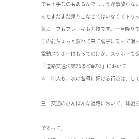
でも下手なのもあるんでしょうが
事故らな
あとまだまだ乗りこなせてはいなくてトリ
急カーブもブレーキも力技です。一旦降り
この前ちょっと慣れて来て調子に乗って滑
電動スケボーはもってのほか、スケボーも
「道路交通法第76条4項の3」において
４ 何人も、次の各号に掲げる行為は、し
三 交通のひんぱんな道路において、球戯
ですって。