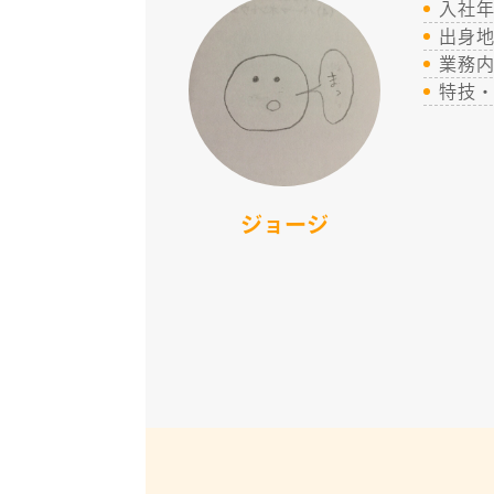
入社
出身
業務
特技
ジョージ