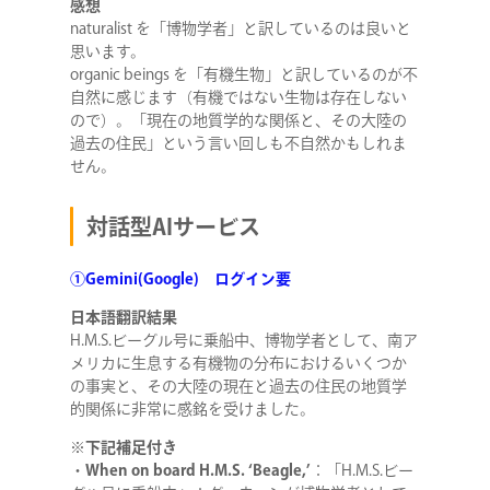
感想
naturalist を「博物学者」と訳しているのは良いと
思います。
organic beings を「有機生物」と訳しているのが不
自然に感じます（有機ではない生物は存在しない
ので）。「現在の地質学的な関係と、その大陸の
過去の住民」という言い回しも不自然かもしれま
せん。
対話型AIサービス
①Gemini(Google) ログイン要
日本語翻訳結果
H.M.S.ビーグル号に乗船中、博物学者として、南ア
メリカに生息する有機物の分布におけるいくつか
の事実と、その大陸の現在と過去の住民の地質学
的関係に非常に感銘を受けました。
※下記補足付き
・
When on board H.M.S. ‘Beagle,’
：「H.M.S.ビー