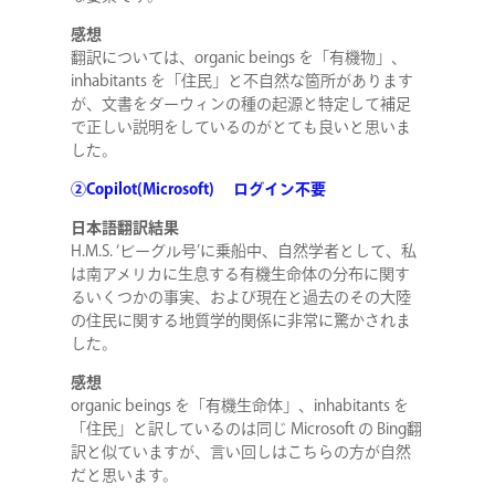
感想
STAFF BLOG
翻訳については、organic beings を「有機物」、
inhabitants を「住民」と不自然な箇所があります
が、文書をダーウィンの種の起源と特定して補足
NEWS
で正しい説明をしているのがとても良いと思いま
した。
CONTACT
②Copilot(Microsoft) ログイン不要
日本語翻訳結果
H.M.S. ‘ビーグル号’に乗船中、自然学者として、私
は南アメリカに生息する有機生命体の分布に関す
RECRUIT
るいくつかの事実、および現在と過去のその大陸
の住民に関する地質学的関係に非常に驚かされま
した。
感想
organic beings を「有機生命体」、inhabitants を
「住民」と訳しているのは同じ Microsoft の Bing翻
訳と似ていますが、言い回しはこちらの方が自然
だと思います。