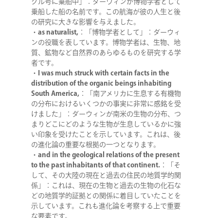
グル号に乗船中」：ダーウィンが博物学者として
乗船した船の名前です。この航海が彼の人生と後
の研究に大きな影響を与えました。
・
as naturalist,
：「博物学者として」：ダーウィ
ンの役職を表しています。博物学者は、生物、地
質、鉱物など自然界のあらゆるものを研究する学
者です。
・
I was much struck with certain facts in the
distribution of the organic beings inhabiting
South America,
：「南アメリカに生息する有機物
の分布におけるいくつかの事実に非常に感銘を受
けました」：ダーウィンが南米の生物の分布、つ
まりどこにどのような生物が生息しているかに強
い印象を受けたことを示しています。これは、後
の進化論の重要な根拠の一つとなります。
・
and in the geological relations of the present
to the past inhabitants of that continent.
：「そ
して、その大陸の現在と過去の住民の地質学的関
COMPANY
係」：これは、現在の生物と過去の生物の化石な
どの地質学的証拠との関係に着目していたことを
示しています。これも進化論を考察する上で重要
SERVICE
な要素です。