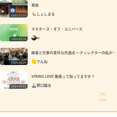
車旅
しょしまる
2025.11.10
マスターズ・オブ・ユニバース
w
2026.02.18
麻雀と仕事の意外な共通点 ～ディレクターの私が感
じる意思決定の面白さ～
でんね
2026.06.29
SPRING LOVE 春風って知ってますか？
野口雄太
2024.03.07