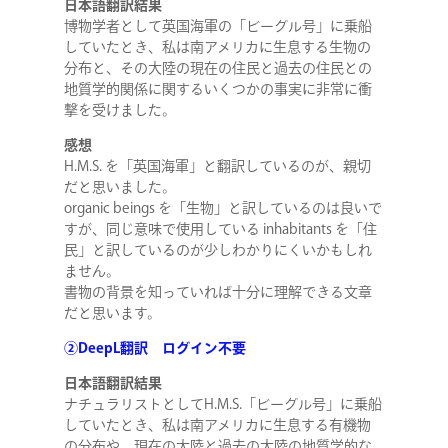
日本語翻訳結果
博物学者として英国海軍の「ビーグル号」に乗船
していたとき、私は南アメリカに生息する生物の
分布と、その大陸の現在の住民と過去の住民との
地質学的関係に関するいくつかの事実に非常に衝
撃を受けました。
感想
H.M.S. を「英国海軍」と翻訳しているのが、親切
だと思いました。
organic beings を「生物」と訳しているのは良いで
すが、同じ意味で使用している inhabitants を「住
民」と訳しているのが少しわかりにくいかもしれ
ません。
書物の背景を知っていれば十分に理解できる文章
だと思います。
②DeepL翻訳 ログイン不要
日本語翻訳結果
ナチュラリストとしてH.M.S.「ビーグル号」に乗船
していたとき、私は南アメリカに生息する有機物
の分布や、現在の大陸と過去の大陸の地質学的な