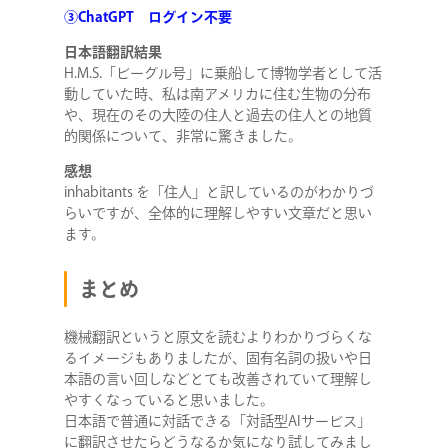
③ChatGPT ログイン不要
日本語翻訳結果
H.M.S.「ビーグル号」に乗船して博物学者として活
動していた時、私は南アメリカに住む生物の分布
や、現在のその大陸の住人と過去の住人との地質
的関係について、非常に驚きました。
感想
inhabitants を「住人」と訳しているのがわかりづ
らいですが、全体的に理解しやすい文章だと思い
ます。
まとめ
機械翻訳というと原文を読むよりわかりづらくな
るイメージもありましたが、固有名詞の扱いや日
本語の言い回しなどとても改善されていて理解し
やすくなっていると思いました。
日本語で普通に対話できる「対話型AIサービス」
に翻訳させたらどうなるか気になり試してみまし