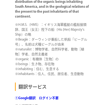
distribution of the organic beings inhabiting
South America, and in the geological relations of
the present to the past inhabitants of that
continent.
※H.M.S.（HMS）：イギリス海軍艦艇の艦船接頭
辞、国王（女王）陛下の船（His (Her) Majesty’s
Ship）の略
※Beagle：ダーウィンが乗船した帆船「ビーグル
号」、名前は犬種ビーグルが由来
※naturalist：博物学者、自然科学者、動物［植
物］学者、自然主義者
※organic：有機体［生物］の
※beings：生き物、存在物
※inhabiting：住む、生息する
※inhabitants：住人、住民、居住者、生息動物
翻訳サービス
①Google翻訳 ログイン不要